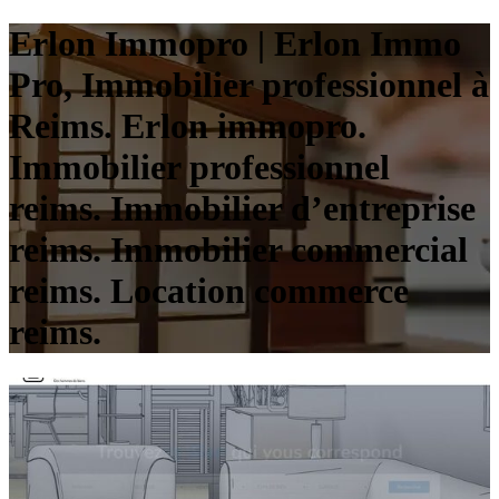
Erlon Immopro | Erlon Immo
Pro, Immobilier profes­sion­nel à
Reims. Erlon immopro.
Immobilier profes­sion­nel
reims. Immobilier d’entreprise
reims. Immobilier commercial
reims. Location commerce
reims.